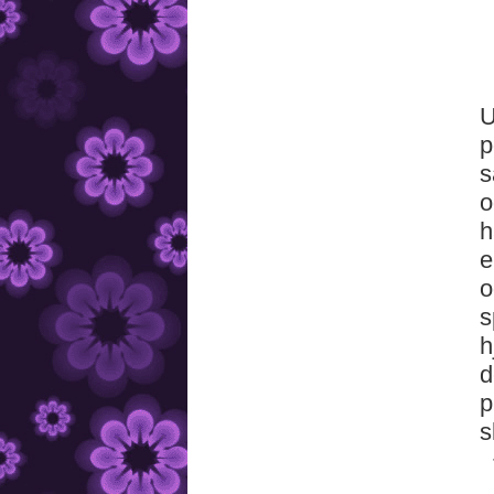
U
p
s
o
h
e
o
s
h
d
p
s