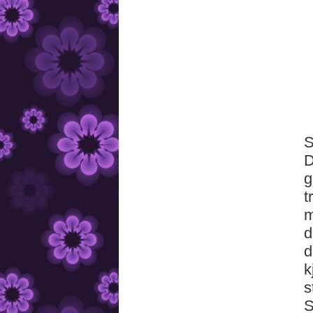
S
D
g
t
m
d
d
k
s
S