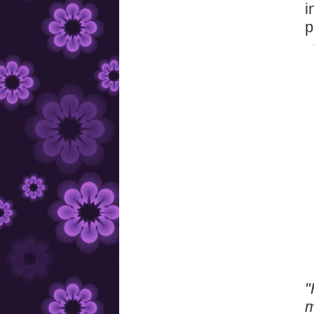
i
p
"
m