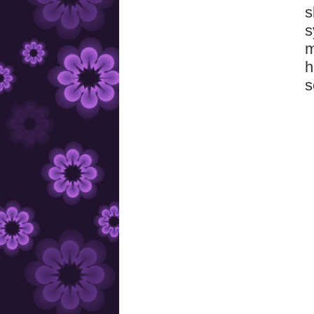
s
s
m
h
s