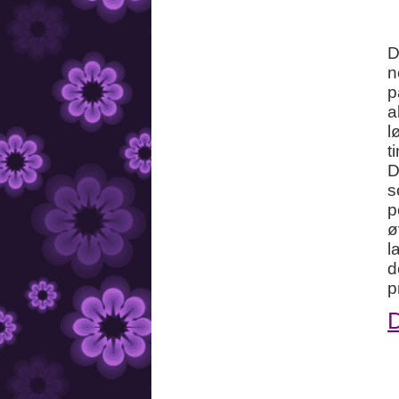
D
n
p
a
l
t
D
s
p
ø
l
d
p
D