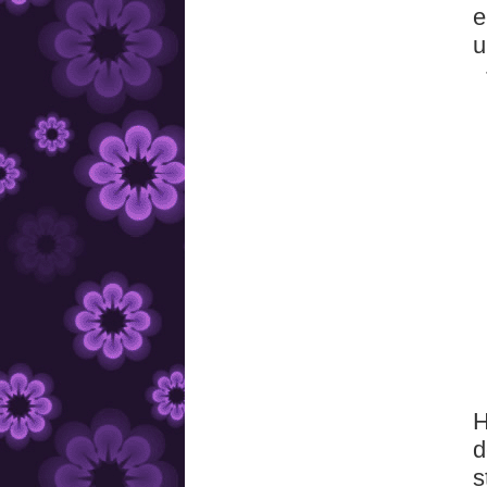
e
u
H
d
s