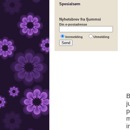
Spesialsøm
Nyhetsbrev fra fjummsi
Din e-postadresse
Innmelding
Utmelding
B
j
p
m
i