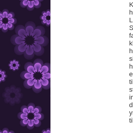
K
h
L
S
f
k
h
s
h
e
t
s
i
d
y
t