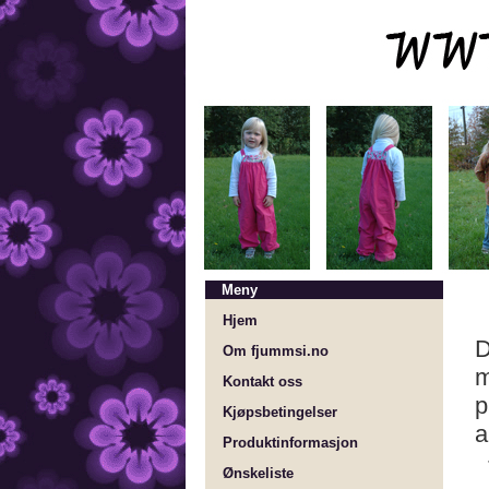
Meny
Hjem
D
Om fjummsi.no
m
Kontakt oss
p
Kjøpsbetingelser
a
Produktinformasjon
Ønskeliste